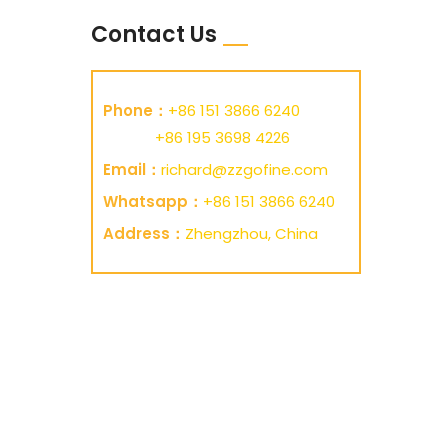
Contact Us
Phone：
+86 151 3866 6240
+86 195 3698 4226
Email：
richard@zzgofine.com
Whatsapp：
+86 151 3866 6240
Address：
Zhengzhou, China