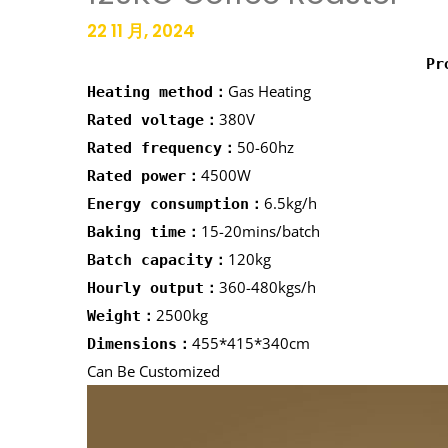
22 11 月, 2024
Pr
Gas Heating
Heating method：
380V
Rated voltage：
50-60hz
Rated frequency：
4500W
Rated power：
6.5kg/h
Energy consumption：
15-20mins/batch
Baking time：
120kg
Batch capacity：
360-480kgs/h
Hourly output：
2500kg
Weight：
455*415*340cm
Dimensions：
Can Be Customized