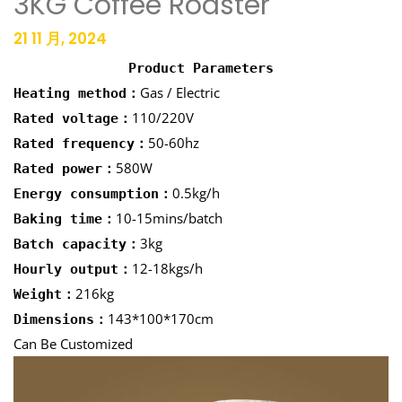
3KG Coffee Roaster
21 11 月, 2024
Product Parameters
Gas / Electric
Heating method：
110/220V
Rated voltage：
50-60hz
Rated frequency：
580W
Rated power：
0.5kg/h
Energy consumption：
10-15mins/batch
Baking time：
3kg
Batch capacity：
12-18kgs/h
Hourly output：
216kg
Weight：
143*100*170cm
Dimensions：
Can Be Customized