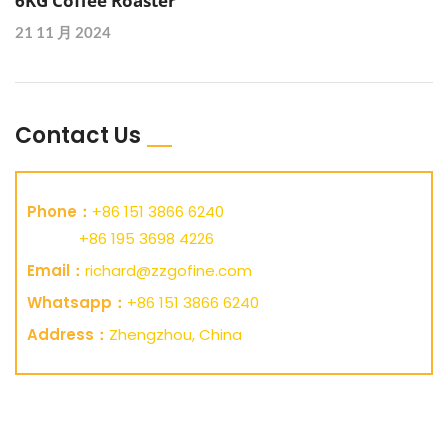
6KG Coffee Roaster
21 11 月 2024
Contact Us
Phone：
+86 151 3866 6240
+86 195 3698 4226
Email：
richard@zzgofine.com
Whatsapp：
+86 151 3866 6240
Address：
Zhengzhou, China